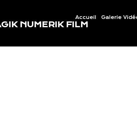
Accueil
Galerie Vidé
GIK NUMERIK FILM
lm en cours de montage et prochainement sur ce site .