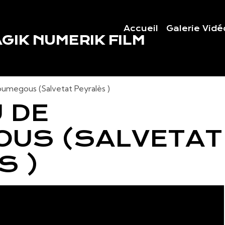
Accueil
Galerie Vidé
GIK NUMERIK FILM
umegous (Salvetat Peyralès )
 DE
US (SALVETAT
S )